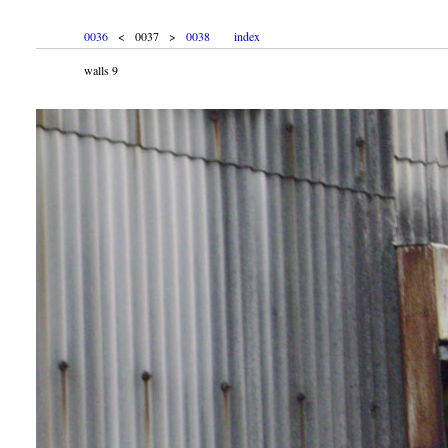
0036
< 0037 >
0038
index
walls 9