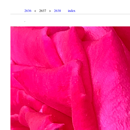
2636
< 2637 >
2638
index
.